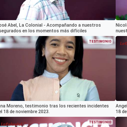
osé Abel, La Colonial - Acompañando a nuestros
Nicol
segurados en los momentos más difíciles
nues
TESTIMONIO
ina Moreno, testimonio tras los recientes incidentes
Angel
el 18 de noviembre 2023.
18 de
TESTIMONIO