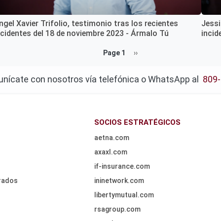
ngel Xavier Trifolio, testimonio tras los recientes
Jessi
ncidentes del 18 de noviembre 2023 - Ármalo Tú
incid
Page 1
Next
››
page
nícate con nosotros vía telefónica o WhatsApp al
809
SOCIOS ESTRATÉGICOS
aetna.com
axaxl.com
if-insurance.com
rados
ininetwork.com
libertymutual.com
rsagroup.com