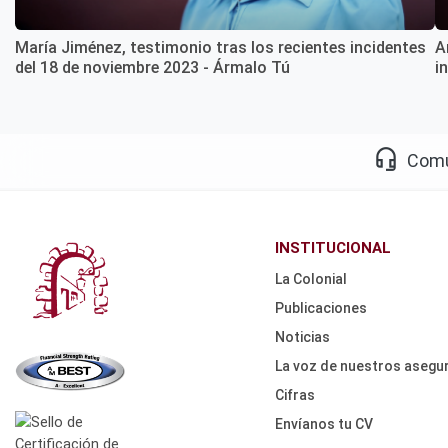
María Jiménez, testimonio tras los recientes incidentes
A
del 18 de noviembre 2023 - Ármalo Tú
i
Pagination
headset_mic
Comu
INSTITUCIONAL
La Colonial
Publicaciones
Noticias
La voz de nuestros asegu
Cifras
Envíanos tu CV
HEADER