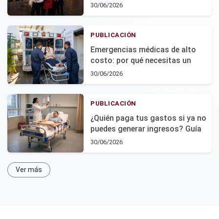
en 2026: guía para
30/06/2026
emprendedores en República
Dominicana
PUBLICACIÓN
Emergencias médicas de alto
costo: por qué necesitas un
seguro catastrófico en RD
30/06/2026
PUBLICACIÓN
¿Quién paga tus gastos si ya no
puedes generar ingresos? Guía
sobre protección económica
30/06/2026
ante la invalidez
Ver más