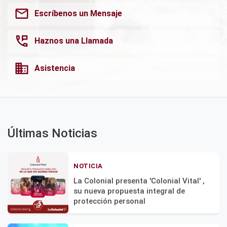
mail
Escríbenos un Mensaje
perm_phone_msg
Haznos una Llamada
domain
Asistencia
Últimas Noticias
NOTICIA
La Colonial presenta 'Colonial Vital' ,
su nueva propuesta integral de
protección personal