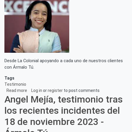
de
octubre
2025.
Desde La Colonial apoyando a cada uno de nuestros clientes
con Ármalo Tú.
Tags
Testimonio
Read more
about
Log in
or
register
to post comments
Angel Mejía, testimonio tras
Yina
Moreno,
los recientes incidentes del
testimonio
tras
18 de noviembre 2023 -
los
recientes