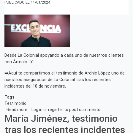
del
11/01/2024
18
de
noviembre
2023
-
Ármalo
Tú
Desde La Colonial apoyando a cada uno de nuestros clientes
con Ármalo Tú.
➡️Aquí te compartimos el testimonio de Archie López uno de
nuestros asegurados de La Colonial tras los recientes
incidentes del 18 de noviembre.
Tags
Testimonio
Read more
about
Log in
or
register
to post comments
María Jiménez, testimonio
Archie
López,
tras los recientes incidentes
testimonio