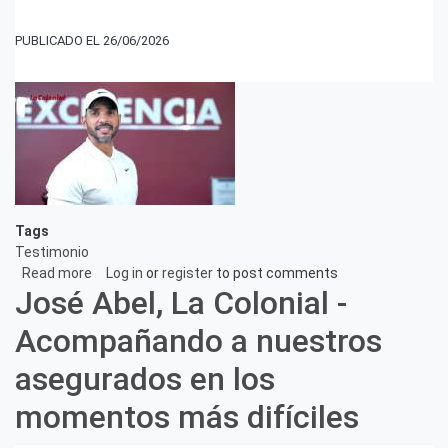
26/06/2026
Tags
Testimonio
Read more
about
Log in
or
register
to post comments
José Abel, La Colonial -
Joan
Pérez,
Acompañando a nuestros
Ninguna
historia
asegurados en los
es
igual,
momentos más difíciles
pero
todas