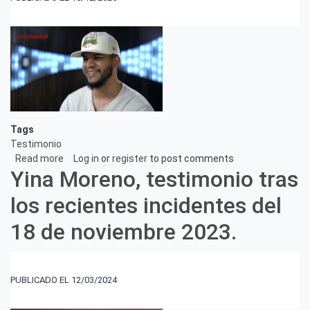
compromiso.
Tags
Testimonio
Read more
about
Log in
or
register
to post comments
Yina Moreno, testimonio tras
Elmo
James
los recientes incidentes del
García,
testimonio
18 de noviembre 2023.
tras
los
recientes
incidentes
12/03/2024
del
21