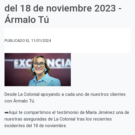
tras
del 18 de noviembre 2023 -
los
recientes
Ármalo Tú
incidentes
del
18
de
11/01/2024
noviembre
2023
-
Ármalo
Tú
Desde La Colonial apoyando a cada uno de nuestros clientes
con Ármalo Tú.
➡️Aquí te compartimos el testimonio de María Jiménez una de
nuestras aseguradas de La Colonial tras los recientes
incidentes del 18 de noviembre.