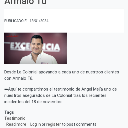
Ármalo Tú
incidentes
del
18
de
18/01/2024
noviembre
2023.
Desde La Colonial apoyando a cada uno de nuestros clientes
con Ármalo Tú.
➡️Aquí te compartimos el testimonio de Angel Mejía uno de
nuestros asegurados de La Colonial tras los recientes
incidentes del 18 de noviembre.
Tags
Testimonio
Read more
about
Log in
or
register
to post comments