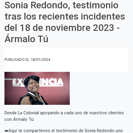
Sonia Redondo, testimonio
Angel
Mejía,
tras los recientes incidentes
testimonio
tras
del 18 de noviembre 2023 -
los
recientes
Ármalo Tú
incidentes
del
18
de
18/01/2024
noviembre
2023
-
Ármalo
Tú
Desde La Colonial apoyando a cada uno de nuestros clientes
con Ármalo Tú.
➡️Aquí te compartimos el testimonio de Sonia Redondo uno