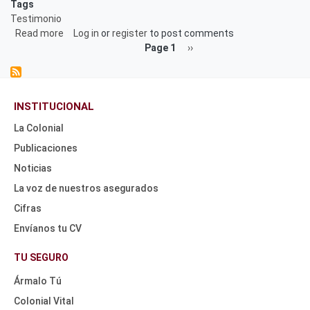
Tags
Testimonio
Read more
about
Log in
or
register
to post comments
Pagination
María
Page 1
Next
››
Jiménez,
page
testimonio
tras
INSTITUCIONAL
los
recientes
La Colonial
incidentes
Publicaciones
del
18
Noticias
de
La voz de nuestros asegurados
noviembre
2023
Cifras
-
Envíanos tu CV
Ármalo
HEADER
Tú
NAV
TU SEGURO
TOP
Ármalo Tú
Colonial Vital