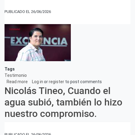
tienen
algo
26/06/2026
en
común:
la
importancia
de
estar
protegido
Tags
Testimonio
Read more
about
Log in
or
register
to post comments
Nicolás Tineo, Cuando el
José
Abel,
agua subió, también lo hizo
La
Colonial
nuestro compromiso.
-
Acompañando
a
nuestros
26/06/2026