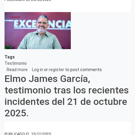
asegurados
en
los
momentos
más
difíciles
Tags
Testimonio
Read more
about
Log in
or
register
to post comments
Elmo James García,
Nicolás
Tineo,
testimonio tras los recientes
Cuando
el
incidentes del 21 de octubre
agua
subió,
2025.
también
lo
hizo
nuestro
15/12/2025