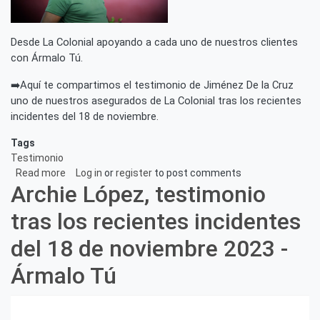
Desde La Colonial apoyando a cada uno de nuestros clientes
con Ármalo Tú.
➡️Aquí te compartimos el testimonio de Jiménez De la Cruz
uno de nuestros asegurados de La Colonial tras los recientes
incidentes del 18 de noviembre.
Tags
Testimonio
Read more
about
Log in
or
register
to post comments
Archie López, testimonio
Jiménez
De
tras los recientes incidentes
la
Cruz,
del 18 de noviembre 2023 -
testimonio
tras
Ármalo Tú
los
recientes
incidentes