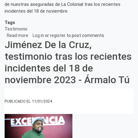
de nuestras aseguradas de La Colonial tras los recientes
incidentes del 18 de noviembre.
Tags
Testimonio
Read more
about
Log in
or
register
to post comments
Jiménez De la Cruz,
Sonia
Redondo,
testimonio tras los recientes
testimonio
tras
incidentes del 18 de
los
recientes
noviembre 2023 - Ármalo Tú
incidentes
del
18
de
11/01/2024
noviembre
2023
-
Ármalo
Tú