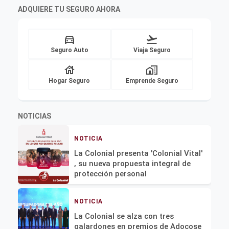
ADQUIERE TU SEGURO AHORA
directions_car
flight_takeoff
Seguro Auto
Viaja Seguro
house
home_work
Hogar Seguro
Emprende Seguro
NOTICIAS
NOTICIA
La Colonial presenta 'Colonial Vital'
, su nueva propuesta integral de
protección personal
NOTICIA
La Colonial se alza con tres
galardones en premios de Adocose