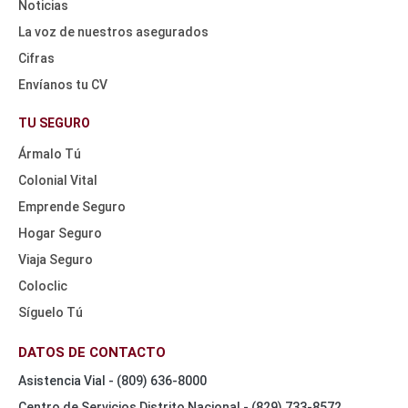
Noticias
La voz de nuestros asegurados
Cifras
Envíanos tu CV
HEADER
NAV
TU SEGURO
TOP
Ármalo Tú
Colonial Vital
Emprende Seguro
Hogar Seguro
Viaja Seguro
Coloclic
Síguelo Tú
DATOS DE CONTACTO
Asistencia Vial - (809) 636-8000
Centro de Servicios Distrito Nacional - (829) 733-8572