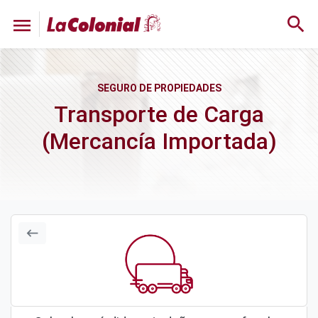
search
menu
Transporte de Carga
(Mercancía Importada)
keyboard_backspace