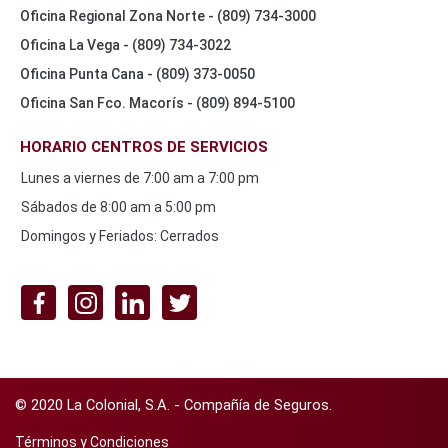
Oficina Regional Zona Norte - (809) 734-3000
Oficina La Vega - (809) 734-3022
Oficina Punta Cana - (809) 373-0050
Oficina San Fco. Macorís - (809) 894-5100
HORARIO CENTROS DE SERVICIOS
Lunes a viernes de 7:00 am a 7:00 pm
Sábados de 8:00 am a 5:00 pm
Domingos y Feriados: Cerrados
REDES
SOCIALES
© 2020 La Colonial, S.A. - Compañía de Seguros.
Footer
Términos y Condiciones